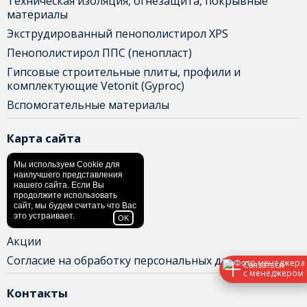
Техническая изоляция, огнезащита, покрывные
материалы
Экструдированный пенополистирол XPS
Пенополистирол ППС (пенопласт)
Гипсовые строительные плиты, профили и
комплектующие Vetonit (Gyproc)
Вспомогательные материалы
Карта сайта
Главная
Мы используем Cookie для
наилучшего представления
Доставка и оплата
нашего сайта. Если Вы
продолжите использовать
Контакты
сайт, мы будем считать что Вас
это устраивает.
OK
О нас
Акции
Согласие на обработку персональных данных
Связаться
с менеджером
Контакты