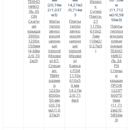
ТЕХНО
Изоро
НИКО
к
ЛЬ 35
Супер
QN
Плита-
Скатн
Маты
Плиты
27
ая
тепло
тепло
1170х
Плиты
крыша
звуко
звуко
610х2
теплоз
3900x
изоля
изоля
7мм
вукоиз
1200x
ционн
ционн
(10м2/
оляци
150мм
ые
ые
0,27м3
онные
(4,68м
Vetonit
Vetonit
)
ТЕХНО
2/0,70
(Изове
(Изове
НИКО
2м3)
р) КТ-
р)
ЛЬ 34
Специ
Карка
PN
ал-
с-П34
Стены
ТВИН
1170х
и
разме
610х5
крыши
р
0 мм
ПРОФ
1220х
14,27м
1220*
8500х
2/0,71
600*5
50 мм
4м3
0мм
(20,74
(11,71
м2/1,0
2м2/0,
37м3)
5856м
3)