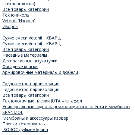
стекловолокна)
Все товары категории
Технониколь
Vetonit (Изовер)
Изорок
Сухие смеси Vetonit , КВАРЦ
Сухие смеси Vetonit , КВАРЦ
Все товары категории
Фасадные материалы
Декоративные штукатурки
Фасадные краски
Армировочные материалы и дюбели
Гидро-ветро-пароизоляция
Гидро-ветро-пароизоляция
Все товары категории
Технологичные пленки JUTA – ютафол
Универсальные гидро-пароизоляционные плёнки и мембраны
SPANIZOL
Мембраны и аксессуары изовер
Пленки технониколь
ISOROC руфмембрана