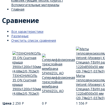
комплектующие Vetonit (Gyproc)
Вспомогательные материалы
Главная
Сравнение
Все характеристики
Различные
Очистить список сравнения
ТЕХНОНИКОЛЬ
Маты
Супердиффузионная
35 QN Скатная
теплозвукоизоля
трехслойная
крыша
Vetonit (Изовер) К
мембрана
3900x1200x150мм
Специал-ТВИН ра
SPANIZOL АQ
(4,68м2/0,702м3)
1220х8500х50 мм
(20,74м2/1,037м3)
Цена
2 250
Р
0
Р
1 556
Р