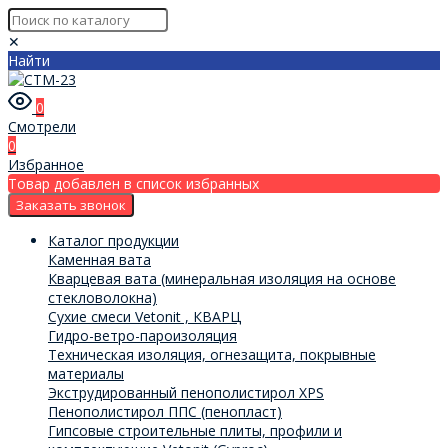
✕
Найти
0
Смотрели
0
Избранное
Товар добавлен в список избранных
Заказать звонок
Каталог продукции
Каменная вата
Кварцевая вата (минеральная изоляция на основе
стекловолокна)
Сухие смеси Vetonit , КВАРЦ
Гидро-ветро-пароизоляция
Техническая изоляция, огнезащита, покрывные
материалы
Экструдированный пенополистирол XPS
Пенополистирол ППС (пенопласт)
Гипсовые строительные плиты, профили и