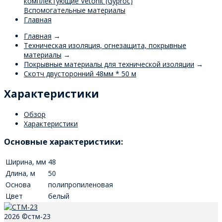
комплектующие Vetonit (Gyproc)
Вспомогательные материалы
Главная
Главная
→
Техническая изоляция, огнезащита, покрывные
материалы
→
Покрывные материалы для технической изоляции
→
Скотч двусторонний 48мм * 50 м
Характеристики
Обзор
Характеристики
Основные характеристики:
Ширина, мм
48
Длина, м
50
Основа
полипропиленовая
Цвет
белый
2026 ©стм-23