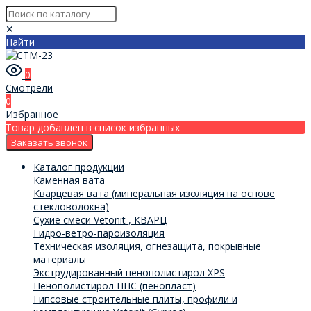
✕
Найти
0
Смотрели
0
Избранное
Товар добавлен в список избранных
Заказать звонок
Каталог продукции
Каменная вата
Кварцевая вата (минеральная изоляция на основе
стекловолокна)
Сухие смеси Vetonit , КВАРЦ
Гидро-ветро-пароизоляция
Техническая изоляция, огнезащита, покрывные
материалы
Экструдированный пенополистирол XPS
Пенополистирол ППС (пенопласт)
Гипсовые строительные плиты, профили и