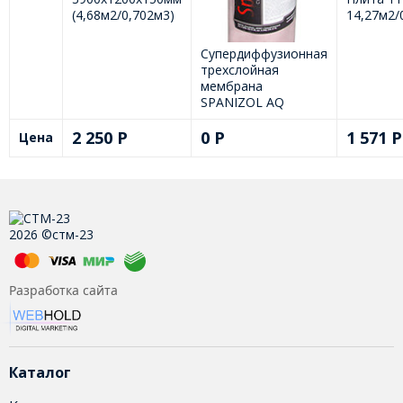
(4,68м2/0,702м3)
14,27м2/
Супердиффузионная
трехслойная
мембрана
SPANIZOL АQ
2 250
Р
0
Р
1 571
Р
Цена
2026 ©стм-23
Разработка сайта
Каталог