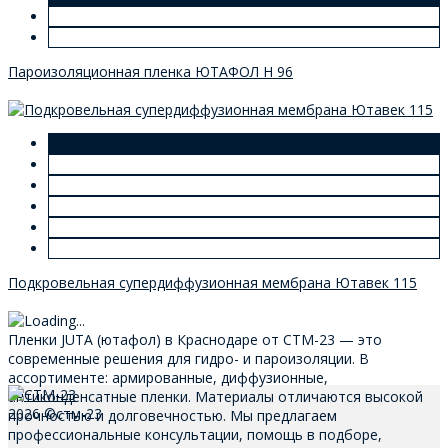
Пароизоляционная пленка ЮТАФОЛ Н 96
Подкровельная супердиффузионная мембрана Ютавек 115
Пленки JUTA (ютафол) в Краснодаре от СТМ-23 — это
современные решения для гидро- и пароизоляции. В
ассортименте: армированные, диффузионные,
антиконденсатные пленки. Материалы отличаются высокой
2026 ©стм-23
прочностью и долговечностью. Мы предлагаем
профессиональные консультации, помощь в подборе,