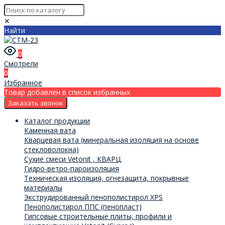
✕
Найти
0
Смотрели
0
Избранное
Товар добавлен в список избранных
Заказать звонок
Каталог продукции
Каменная вата
Кварцевая вата (минеральная изоляция на основе
стекловолокна)
Сухие смеси Vetonit , КВАРЦ
Гидро-ветро-пароизоляция
Техническая изоляция, огнезащита, покрывные
материалы
Экструдированный пенополистирол XPS
Пенополистирол ППС (пенопласт)
Гипсовые строительные плиты, профили и