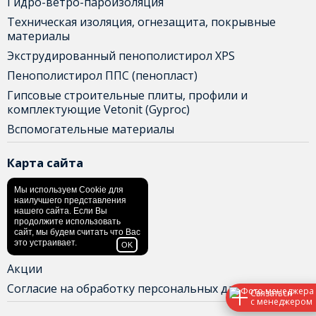
Гидро-ветро-пароизоляция
Техническая изоляция, огнезащита, покрывные
материалы
Экструдированный пенополистирол XPS
Пенополистирол ППС (пенопласт)
Гипсовые строительные плиты, профили и
комплектующие Vetonit (Gyproc)
Вспомогательные материалы
Карта сайта
Главная
Мы используем Cookie для
наилучшего представления
Доставка и оплата
нашего сайта. Если Вы
продолжите использовать
Контакты
сайт, мы будем считать что Вас
это устраивает.
OK
О нас
Акции
Согласие на обработку персональных данных
Связаться
с менеджером