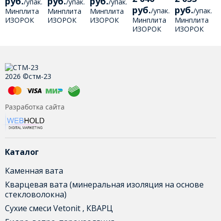
руб.
руб.
руб.
/
упак.
/
упак.
/
упак.
руб.
руб.
/
упак.
/
упак.
Минплита
Минплита
Минплита
ИЗОРОК
ИЗОРОК
ИЗОРОК
Минплита
Минплита
ИЗОРУФ - В
ИЗОРУФ
ИЗОРУФ - Н
ИЗОРОК
ИЗОРОК
1000х600х50
1000х600х50
1000х600х50
ИЗОРУФ -
ИЗОФАС -
мм (2,4
мм (2,4
мм (2,4
НЛ
110
м2/0,12 м3)
м2/0,12 м3)
м2/0,12 м3)
1000х600х50
1000х600х50
1
мм (3,6
мм (3,6
м
м2/0,18 м3)
м2/0,18 м3)
м
2026 ©стм-23
Разработка сайта
Каталог
Каменная вата
Кварцевая вата (минеральная изоляция на основе
стекловолокна)
Сухие смеси Vetonit , КВАРЦ