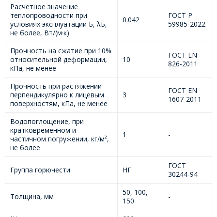
Расчетное значение
теплопроводности при
ГОСТ Р
0.042
условиях эксплуатации Б, λБ,
59985-2022
не более, Вт/(м·к)
Прочность на сжатие при 10%
ГОСТ EN
относительной деформации,
10
826-2011
кПа, не менее
Прочность при растяжении
ГОСТ EN
перпендикулярно к лицевым
3
1607-2011
поверхностям, кПа, не менее
Водопоглощение, при
кратковременном и
1
-
частичном погружении, кг/м²,
не более
ГОСТ
Группа горючести
НГ
30244-94
50, 100,
Толщина, мм
-
150