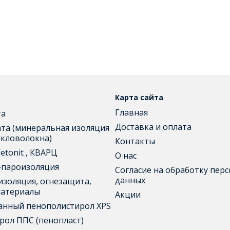
Карта сайта
Главная
та
Доставка и оплата
та (минеральная изоляция
екловолокна)
Контакты
etonit , КВАРЦ
О нас
-пароизоляция
Согласие на обработку пер
данных
изоляция, огнезащита,
материалы
Акции
анный пенополистирол XPS
рол ППС (пенопласт)