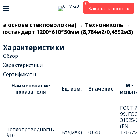
0
Заказать звонок
на основе стекловолокна)
→
Технониколь
→
стандарт 1200*610*50мм (8,784м2/0,4392м3)
Характеристики
Обзор
Характеристики
Сертификаты
Наименование
Мет
Ед. изм.
Значение
показателя
испыт
ГОСТ 7
99, ГО
31925-
(EN
Теплопроводность,
Вт/(м*К)
0.040
12667:2
λ10