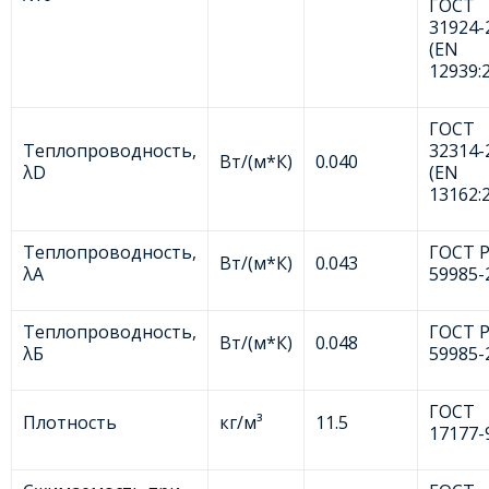
ГОСТ
31924-
(EN
12939:
ГОСТ
Теплопроводность,
32314-
Вт/(м*К)
0.040
λD
(EN
13162:
Теплопроводность,
ГОСТ 
Вт/(м*К)
0.043
λА
59985-
Теплопроводность,
ГОСТ 
Вт/(м*К)
0.048
λБ
59985-
ГОСТ
Плотность
кг/м³
11.5
17177-