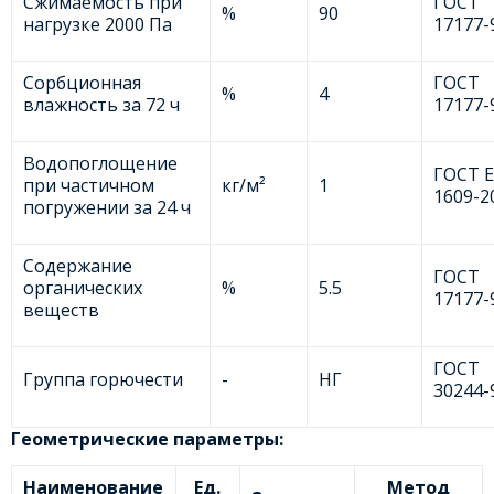
Сжимаемость при
ГОСТ
%
90
нагрузке 2000 Па
17177-
Сорбционная
ГОСТ
%
4
влажность за 72 ч
17177-
Водопоглощение
ГОСТ 
при частичном
кг/м²
1
1609-2
погружении за 24 ч
Содержание
ГОСТ
органических
%
5.5
17177-
веществ
ГОСТ
Группа горючести
-
НГ
30244-
Геометрические параметры:
Наименование
Ед.
Метод